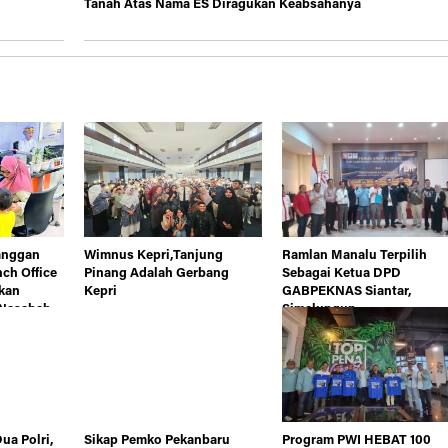
Tanah Atas Nama ES Diragukan Keabsahanya
langgan
Wimnus Kepri,Tanjung
Ramlan Manalu Terpilih
ch Office
Pinang Adalah Gerbang
Sebagai Ketua DPD
kan
Kepri
GABPEKNAS Siantar,
 Nasabah
Simalungun
ua Polri,
Sikap Pemko Pekanbaru
Program PWI HEBAT 100