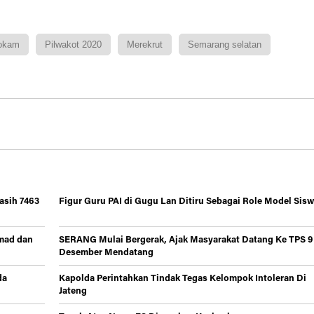
okam
Pilwakot 2020
Merekrut
Semarang selatan
asih 7463
Figur Guru PAI di Gugu Lan Ditiru Sebagai Role Model Sis
mad dan
SERANG Mulai Bergerak, Ajak Masyarakat Datang Ke TPS 9
Desember Mendatang
da
Kapolda Perintahkan Tindak Tegas Kelompok Intoleran Di
Jateng