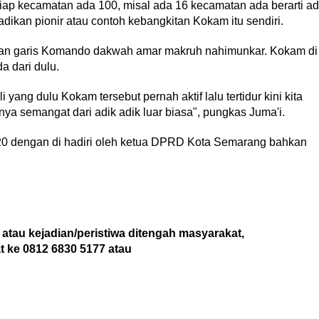
iap kecamatan ada 100, misal ada 16 kecamatan ada berarti a
ikan pionir atau contoh kebangkitan Kokam itu sendiri.
pan garis Komando dakwah amar makruh nahimunkar. Kokam di
 dari dulu.
yang dulu Kokam tersebut pernah aktif lalu tertidur kini kita
nya semangat dari adik adik luar biasa", pungkas Juma'i.
020 dengan di hadiri oleh ketua DPRD Kota Semarang bahkan
 atau kejadian/peristiwa ditengah masyarakat,
at ke 0812 6830 5177 atau