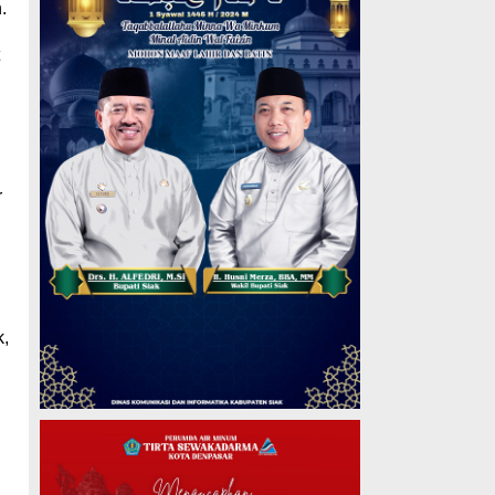
h.
r
,