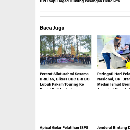
DPD Sapu Jagad Dukung Pasangan Hendi-Ita
Baca Juga
Pererat Silaturahmi Sesama
Peringati Hari Pe
BRILian, Bikers BBC BRI BO
Nasional, BRI Bran
Lubuk Pakam Touring Ke
Medan Ismud Beri
Pantai Bali Lestari
Apresiasi Kepada
Apical Gelar Pelatihan ISPS
Jenderal Bintang D