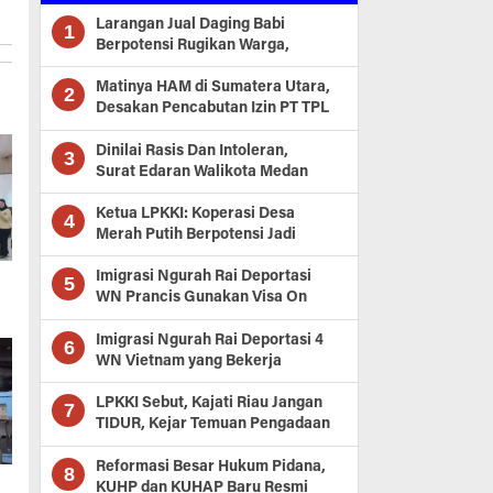
Larangan Jual Daging Babi
1
Berpotensi Rugikan Warga,
Walikota Medan Saatnya
Digugat, Dan Tidak Layak
Matinya HAM di Sumatera Utara,
2
Desakan Pencabutan Izin PT TPL
Pasca Dugaan Perusakan Hutan
dan Benca
Dinilai Rasis Dan Intoleran,
3
Surat Edaran Walikota Medan
Didemo, Mendagri Diminta
Atensi
Ketua LPKKI: Koperasi Desa
4
Merah Putih Berpotensi Jadi
Skandal Korupsi Nasional
Imigrasi Ngurah Rai Deportasi
5
WN Prancis Gunakan Visa On
Arrival untuk Bekerja
Imigrasi Ngurah Rai Deportasi 4
6
WN Vietnam yang Bekerja
sebagai Terapis Spa di Kuta
LPKKI Sebut, Kajati Riau Jangan
7
TIDUR, Kejar Temuan Pengadaan
Seragam Sekolah SMA di Riau
Reformasi Besar Hukum Pidana,
8
KUHP dan KUHAP Baru Resmi