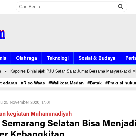
nis
Olahraga
Teknologi
Sosial & Budaya
Peri
•
Kapolres Binjai ajak PJU Safari Salat Jumat Bersama Masyarakat di Masjid 
at edaran
#Rico Waas
#Walikota Medan
#Batak
#Praktisi hu
u 25 November 2020, 17:01
an kegiatan Muhammadiyah
 Semarang Selatan Bisa Menjad
er Kebangkitan