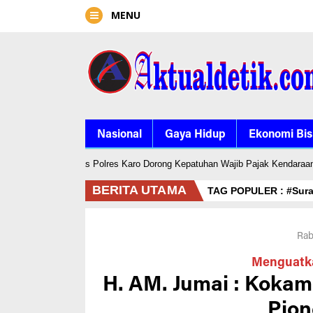
MENU
Nasional
Gaya Hidup
Ekonomi Bis
anjahe, Satlantas Polres Karo Dorong Kepatuhan Wajib Pajak Kendaraan
BERITA UTAMA
TAG POPULER :
#Sur
Rab
Menguatk
H. AM. Jumai : Kokam
Pion