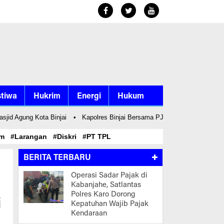
stiwa
Hukrim
Energi
Hukum
Agung Kota Binjai
•
Kapolres Binjai Bersama PJU Jalin Sinergi Dengan Ke
kum
#Larangan
#Diskri
#PT TPL
BERITA TERBARU
Operasi Sadar Pajak di
Kabanjahe, Satlantas
Polres Karo Dorong
i
Kepatuhan Wajib Pajak
Kendaraan